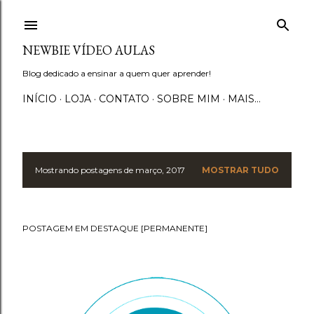
Pular para o conteúdo principal
NEWBIE VÍDEO AULAS
Blog dedicado a ensinar a quem quer aprender!
INÍCIO
LOJA
CONTATO
SOBRE MIM
MAIS…
Mostrando postagens de março, 2017
MOSTRAR TUDO
P
o
POSTAGEM EM DESTAQUE [PERMANENTE]
s
t
a