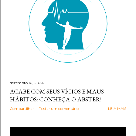
g
e
n
s
dezembro 10, 2024
ACABE COM SEUS VÍCIOS E MAUS
HÁBITOS: CONHEÇA O ABSTER!
Compartilhar
Postar um comentário
LEIA MAIS