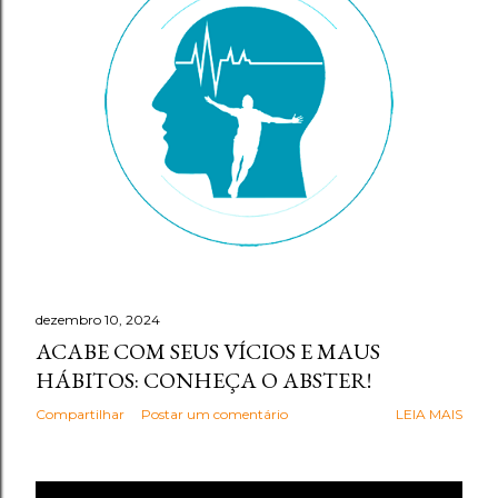
g
e
n
s
dezembro 10, 2024
ACABE COM SEUS VÍCIOS E MAUS
HÁBITOS: CONHEÇA O ABSTER!
Compartilhar
Postar um comentário
LEIA MAIS