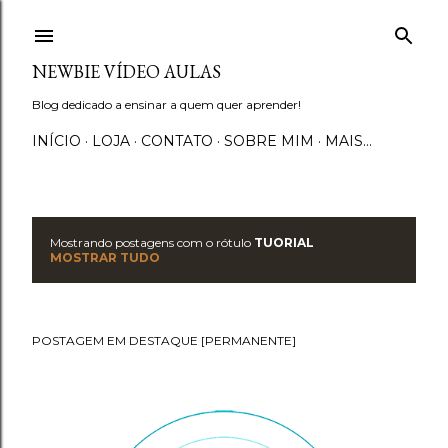
Pular para o conteúdo principal
NEWBIE VÍDEO AULAS
Blog dedicado a ensinar a quem quer aprender!
INÍCIO
LOJA
CONTATO
SOBRE MIM
MAIS…
Mostrando postagens com o rótulo
TUORIAL
P
MOSTRAR TUDO
o
s
POSTAGEM EM DESTAQUE [PERMANENTE]
t
a