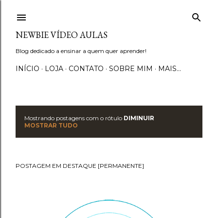
Pular para o conteúdo principal
NEWBIE VÍDEO AULAS
Blog dedicado a ensinar a quem quer aprender!
INÍCIO
LOJA
CONTATO
SOBRE MIM
MAIS…
Mostrando postagens com o rótulo
DIMINUIR
P
MOSTRAR TUDO
o
s
POSTAGEM EM DESTAQUE [PERMANENTE]
t
a