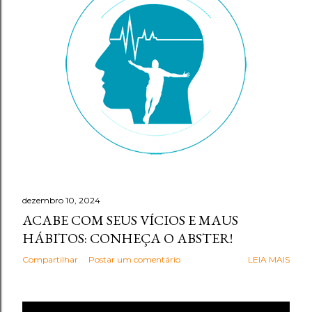
g
e
n
s
dezembro 10, 2024
ACABE COM SEUS VÍCIOS E MAUS
HÁBITOS: CONHEÇA O ABSTER!
Compartilhar
Postar um comentário
LEIA MAIS