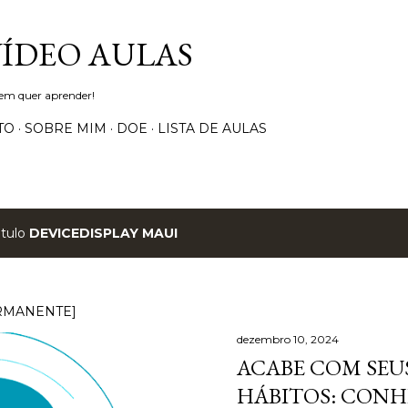
Pular para o conteúdo principal
VÍDEO AULAS
uem quer aprender!
TO
SOBRE MIM
DOE
LISTA DE AULAS
ótulo
DEVICEDISPLAY MAUI
RMANENTE]
dezembro 10, 2024
ACABE COM SEUS
HÁBITOS: CONH