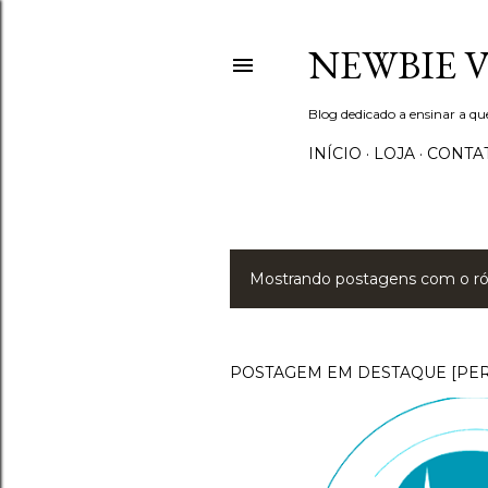
NEWBIE 
Blog dedicado a ensinar a q
INÍCIO
LOJA
CONTA
Mostrando postagens com o r
P
o
s
POSTAGEM EM DESTAQUE [PE
t
a