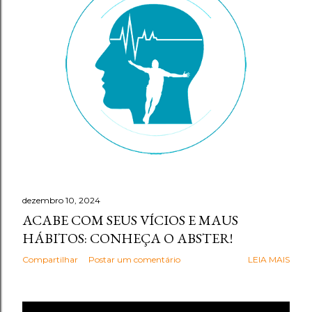
g
e
n
s
dezembro 10, 2024
ACABE COM SEUS VÍCIOS E MAUS
HÁBITOS: CONHEÇA O ABSTER!
Compartilhar
Postar um comentário
LEIA MAIS