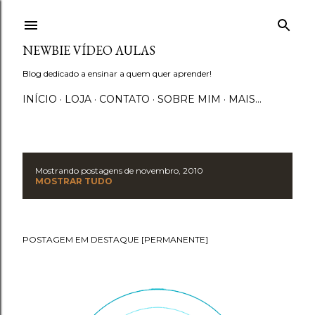
Pular para o conteúdo principal
NEWBIE VÍDEO AULAS
Blog dedicado a ensinar a quem quer aprender!
INÍCIO
LOJA
CONTATO
SOBRE MIM
MAIS…
Mostrando postagens de novembro, 2010
P
MOSTRAR TUDO
o
s
POSTAGEM EM DESTAQUE [PERMANENTE]
t
a