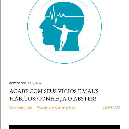
g
e
n
s
dezembro 10, 2024
ACABE COM SEUS VÍCIOS E MAUS
HÁBITOS: CONHEÇA O ABSTER!
Compartilhar
Postar um comentário
LEIA MAIS