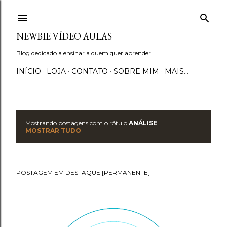
Pular para o conteúdo principal
NEWBIE VÍDEO AULAS
Blog dedicado a ensinar a quem quer aprender!
INÍCIO
LOJA
CONTATO
SOBRE MIM
MAIS…
Mostrando postagens com o rótulo
ANÁLISE
P
MOSTRAR TUDO
o
s
POSTAGEM EM DESTAQUE [PERMANENTE]
t
a