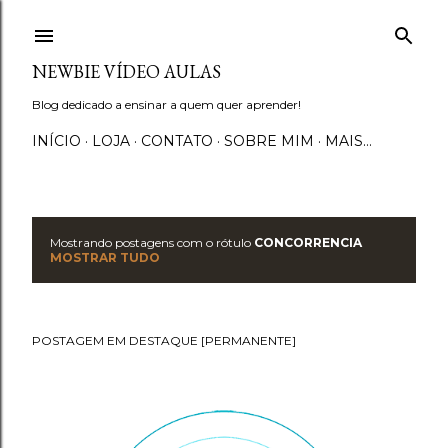
Pular para o conteúdo principal
NEWBIE VÍDEO AULAS
Blog dedicado a ensinar a quem quer aprender!
INÍCIO
LOJA
CONTATO
SOBRE MIM
MAIS…
Mostrando postagens com o rótulo
CONCORRENCIA
P
MOSTRAR TUDO
o
s
POSTAGEM EM DESTAQUE [PERMANENTE]
t
a