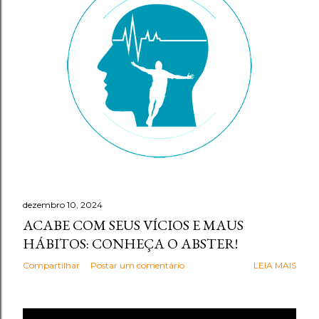
g
e
n
s
dezembro 10, 2024
ACABE COM SEUS VÍCIOS E MAUS
HÁBITOS: CONHEÇA O ABSTER!
Compartilhar
Postar um comentário
LEIA MAIS