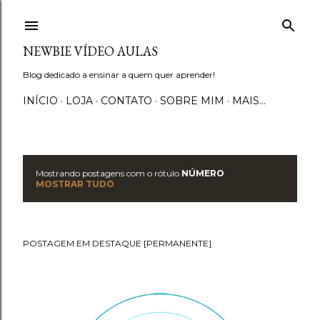
Pular para o conteúdo principal
NEWBIE VÍDEO AULAS
Blog dedicado a ensinar a quem quer aprender!
INÍCIO
LOJA
CONTATO
SOBRE MIM
MAIS…
Mostrando postagens com o rótulo
NÚMERO
P
MOSTRAR TUDO
o
s
POSTAGEM EM DESTAQUE [PERMANENTE]
t
a