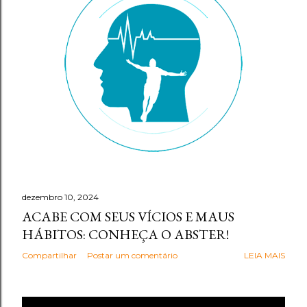
g
e
n
s
dezembro 10, 2024
ACABE COM SEUS VÍCIOS E MAUS
HÁBITOS: CONHEÇA O ABSTER!
Compartilhar
Postar um comentário
LEIA MAIS