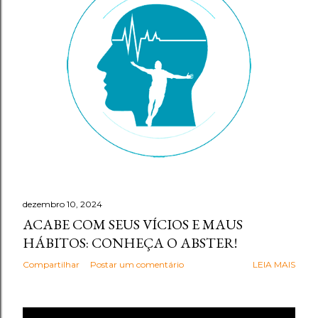
g
e
n
s
dezembro 10, 2024
ACABE COM SEUS VÍCIOS E MAUS
HÁBITOS: CONHEÇA O ABSTER!
Compartilhar
Postar um comentário
LEIA MAIS