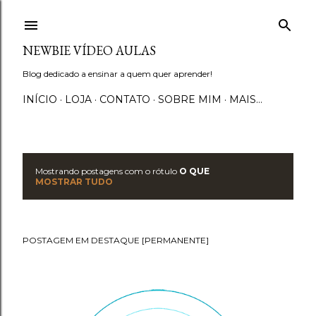
Pular para o conteúdo principal
NEWBIE VÍDEO AULAS
Blog dedicado a ensinar a quem quer aprender!
INÍCIO
LOJA
CONTATO
SOBRE MIM
MAIS…
Mostrando postagens com o rótulo
O QUE
P
MOSTRAR TUDO
o
s
POSTAGEM EM DESTAQUE [PERMANENTE]
t
a