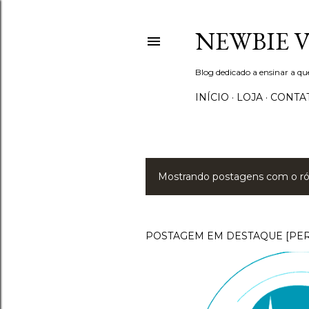
NEWBIE 
Blog dedicado a ensinar a q
INÍCIO
LOJA
CONTA
Mostrando postagens com o r
P
o
s
POSTAGEM EM DESTAQUE [PE
t
a