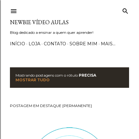
Pular para o conteúdo principal
NEWBIE VÍDEO AULAS
Blog dedicado a ensinar a quem quer aprender!
INÍCIO
LOJA
CONTATO
SOBRE MIM
MAIS…
Mostrando postagens com o rótulo
PRECISA
P
MOSTRAR TUDO
o
s
POSTAGEM EM DESTAQUE [PERMANENTE]
t
a