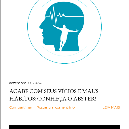
g
e
n
s
dezembro 10, 2024
ACABE COM SEUS VÍCIOS E MAUS
HÁBITOS: CONHEÇA O ABSTER!
Compartilhar
Postar um comentário
LEIA MAIS