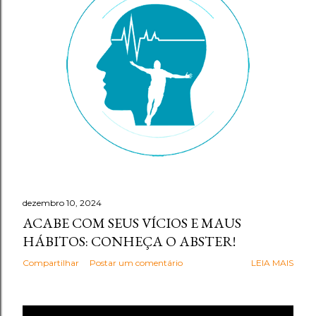
g
e
n
s
dezembro 10, 2024
ACABE COM SEUS VÍCIOS E MAUS
HÁBITOS: CONHEÇA O ABSTER!
Compartilhar
Postar um comentário
LEIA MAIS