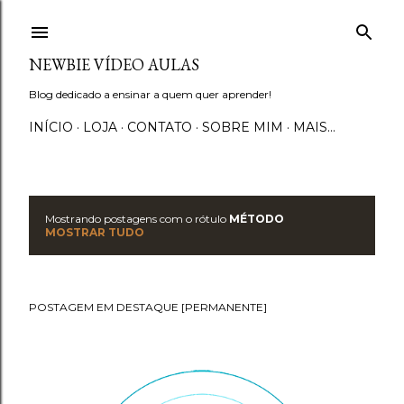
Pular para o conteúdo principal
NEWBIE VÍDEO AULAS
Blog dedicado a ensinar a quem quer aprender!
INÍCIO
LOJA
CONTATO
SOBRE MIM
MAIS…
Mostrando postagens com o rótulo
MÉTODO
P
MOSTRAR TUDO
o
s
POSTAGEM EM DESTAQUE [PERMANENTE]
t
a