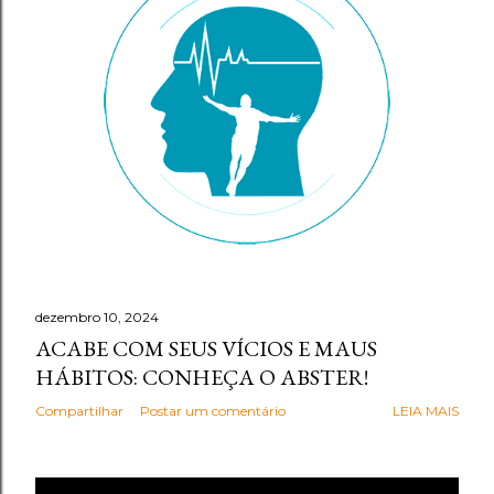
g
e
n
s
dezembro 10, 2024
ACABE COM SEUS VÍCIOS E MAUS
HÁBITOS: CONHEÇA O ABSTER!
Compartilhar
Postar um comentário
LEIA MAIS