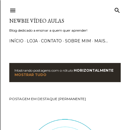
Pular para o conteúdo principal
NEWBIE VÍDEO AULAS
Blog dedicado a ensinar a quem quer aprender!
INÍCIO
LOJA
CONTATO
SOBRE MIM
MAIS…
Mostrando postagens com o rótulo
HORIZONTALMENTE
P
MOSTRAR TUDO
o
s
POSTAGEM EM DESTAQUE [PERMANENTE]
t
a