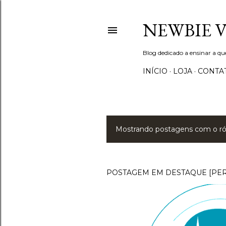
NEWBIE 
Blog dedicado a ensinar a q
INÍCIO
LOJA
CONTA
Mostrando postagens com o r
P
o
s
POSTAGEM EM DESTAQUE [PE
t
a