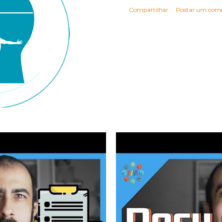
Compartilhar
Postar um come