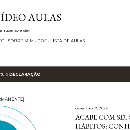
Pular para o conteúdo principal
VÍDEO AULAS
uem quer aprender!
TO
SOBRE MIM
DOE
LISTA DE AULAS
ótulo
DECLARAÇÃO
RMANENTE]
dezembro 10, 2024
ACABE COM SEUS
HÁBITOS: CONH