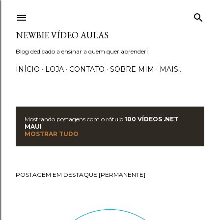
Pular para o conteúdo principal
NEWBIE VÍDEO AULAS
Blog dedicado a ensinar a quem quer aprender!
INÍCIO
LOJA
CONTATO
SOBRE MIM
MAIS…
Mostrando postagens com o rótulo
100 VÍDEOS .NET
P
MAUI
MOSTRAR TUDO
o
s
POSTAGEM EM DESTAQUE [PERMANENTE]
t
a