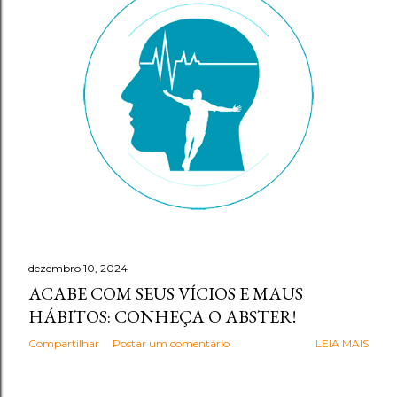
g
e
n
s
dezembro 10, 2024
ACABE COM SEUS VÍCIOS E MAUS
HÁBITOS: CONHEÇA O ABSTER!
Compartilhar
Postar um comentário
LEIA MAIS