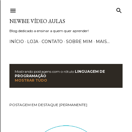
Pular para o conteúdo principal
NEWBIE VÍDEO AULAS
Blog dedicado a ensinar a quem quer aprender!
INÍCIO
LOJA
CONTATO
SOBRE MIM
MAIS…
Mostrando postagens com o rótulo
LINGUAGEM DE
P
PROGRAMAÇÃO
MOSTRAR TUDO
o
s
POSTAGEM EM DESTAQUE [PERMANENTE]
t
a