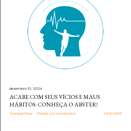
g
e
n
s
dezembro 10, 2024
ACABE COM SEUS VÍCIOS E MAUS
HÁBITOS: CONHEÇA O ABSTER!
Compartilhar
Postar um comentário
LEIA MAIS