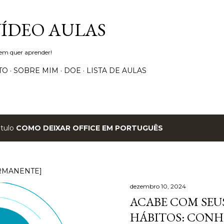
Pular para o conteúdo principal
VÍDEO AULAS
uem quer aprender!
TO
SOBRE MIM
DOE
LISTA DE AULAS
ótulo
COMO DEIXAR OFFICE EM PORTUGUÊS
RMANENTE]
dezembro 10, 2024
ACABE COM SEUS
HÁBITOS: CONH