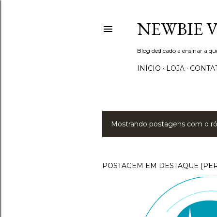
NEWBIE 
Blog dedicado a ensinar a q
INÍCIO
LOJA
CONTA
Mostrando postagens com o r
P
o
s
POSTAGEM EM DESTAQUE [PE
t
a