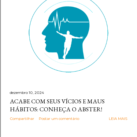
g
e
n
s
dezembro 10, 2024
ACABE COM SEUS VÍCIOS E MAUS
HÁBITOS: CONHEÇA O ABSTER!
Compartilhar
Postar um comentário
LEIA MAIS