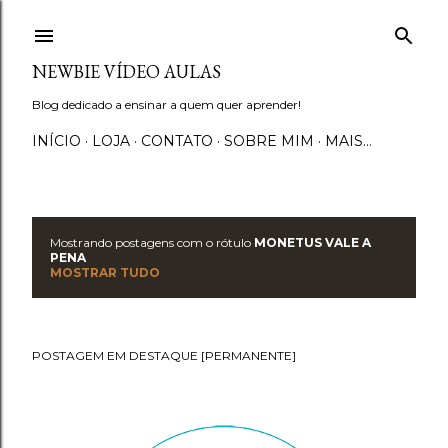
Pular para o conteúdo principal
NEWBIE VÍDEO AULAS
Blog dedicado a ensinar a quem quer aprender!
INÍCIO
LOJA
CONTATO
SOBRE MIM
MAIS…
Mostrando postagens com o rótulo
MONETUS VALE A
P
PENA
MOSTRAR TUDO
o
s
POSTAGEM EM DESTAQUE [PERMANENTE]
t
a