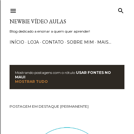
Pular para o conteúdo principal
NEWBIE VÍDEO AULAS
Blog dedicado a ensinar a quem quer aprender!
INÍCIO
LOJA
CONTATO
SOBRE MIM
MAIS…
Mostrando postagens com o rótulo
USAR FONTES NO
P
MAUI
MOSTRAR TUDO
o
s
POSTAGEM EM DESTAQUE [PERMANENTE]
t
a