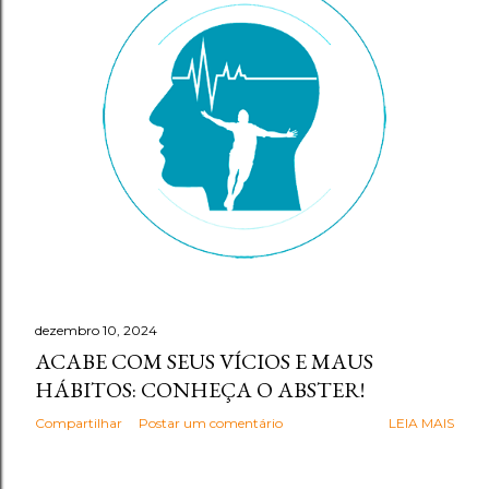
g
e
n
s
dezembro 10, 2024
ACABE COM SEUS VÍCIOS E MAUS
HÁBITOS: CONHEÇA O ABSTER!
Compartilhar
Postar um comentário
LEIA MAIS