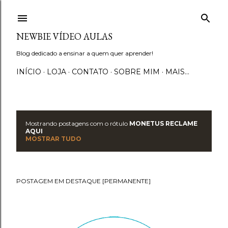
Pular para o conteúdo principal
NEWBIE VÍDEO AULAS
Blog dedicado a ensinar a quem quer aprender!
INÍCIO
LOJA
CONTATO
SOBRE MIM
MAIS…
Mostrando postagens com o rótulo
MONETUS RECLAME
P
AQUI
MOSTRAR TUDO
o
s
POSTAGEM EM DESTAQUE [PERMANENTE]
t
a