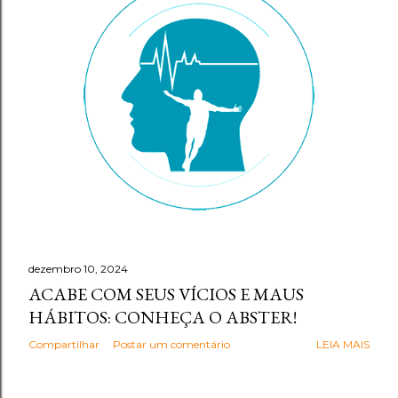
g
e
n
s
dezembro 10, 2024
ACABE COM SEUS VÍCIOS E MAUS
HÁBITOS: CONHEÇA O ABSTER!
Compartilhar
Postar um comentário
LEIA MAIS