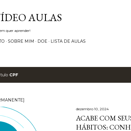
Pular para o conteúdo principal
VÍDEO AULAS
uem quer aprender!
TO
SOBRE MIM
DOE
LISTA DE AULAS
ótulo
CPF
RMANENTE]
dezembro 10, 2024
ACABE COM SEUS
HÁBITOS: CONH