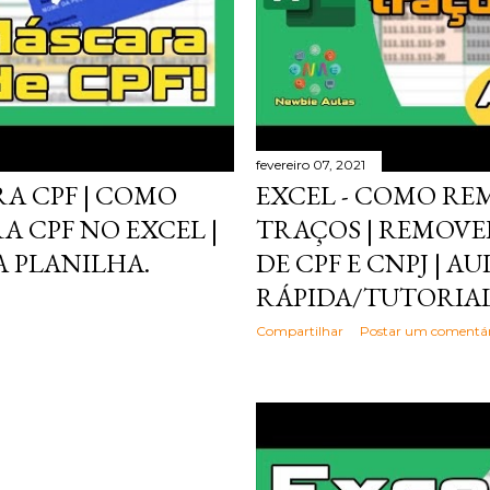
fevereiro 07, 2021
A CPF | COMO
EXCEL - COMO RE
A CPF NO EXCEL |
TRAÇOS | REMOVE
 PLANILHA.
DE CPF E CNPJ | AU
RÁPIDA/TUTORIA
Compartilhar
Postar um comentár