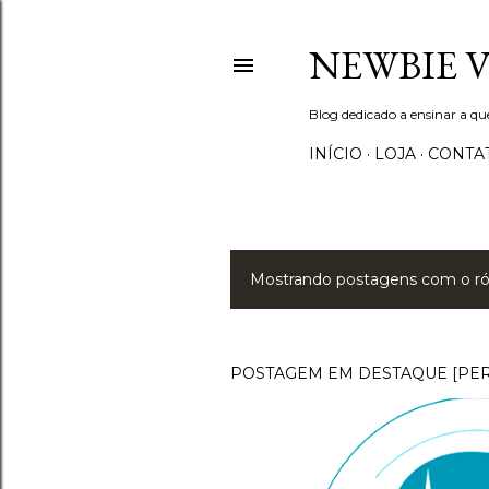
NEWBIE 
Blog dedicado a ensinar a q
INÍCIO
LOJA
CONTA
Mostrando postagens com o r
P
o
s
POSTAGEM EM DESTAQUE [PE
t
a