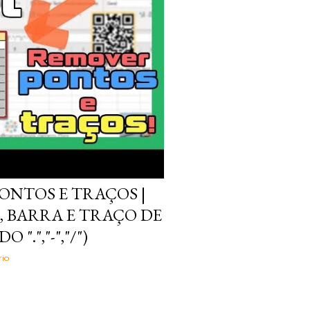
ONTOS E TRAÇOS |
 BARRA E TRAÇO DE
".","-","/")
io