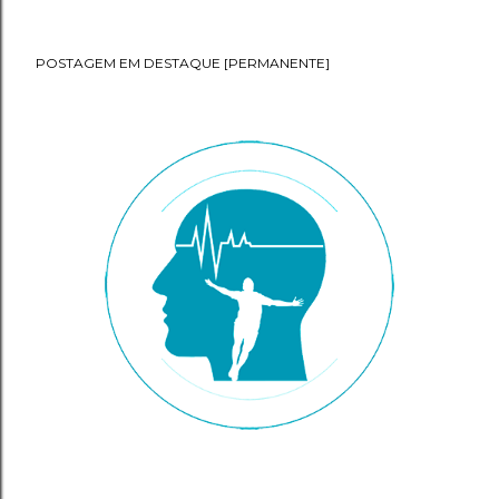
POSTAGEM EM DESTAQUE [PERMANENTE]
P
o
s
t
a
g
e
n
s