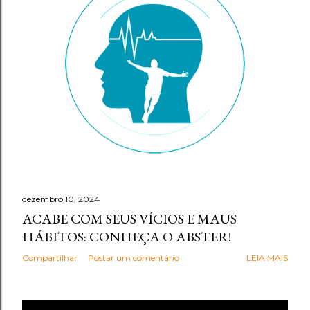
g
e
n
s
dezembro 10, 2024
ACABE COM SEUS VÍCIOS E MAUS
HÁBITOS: CONHEÇA O ABSTER!
Compartilhar
Postar um comentário
LEIA MAIS