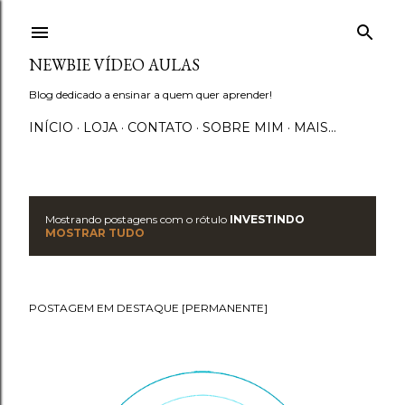
Pular para o conteúdo principal
NEWBIE VÍDEO AULAS
Blog dedicado a ensinar a quem quer aprender!
INÍCIO
LOJA
CONTATO
SOBRE MIM
MAIS…
Mostrando postagens com o rótulo
INVESTINDO
P
MOSTRAR TUDO
o
s
POSTAGEM EM DESTAQUE [PERMANENTE]
t
a