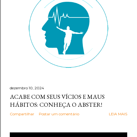
g
e
n
s
dezembro 10, 2024
ACABE COM SEUS VÍCIOS E MAUS
HÁBITOS: CONHEÇA O ABSTER!
Compartilhar
Postar um comentário
LEIA MAIS