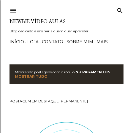
Pular para o conteúdo principal
NEWBIE VÍDEO AULAS
Blog dedicado a ensinar a quem quer aprender!
INÍCIO
LOJA
CONTATO
SOBRE MIM
MAIS…
Mostrando postagens com o rótulo
NU PAGAMENTOS
P
MOSTRAR TUDO
o
s
POSTAGEM EM DESTAQUE [PERMANENTE]
t
a