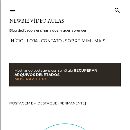
Pular para o conteúdo principal
NEWBIE VÍDEO AULAS
Blog dedicado a ensinar a quem quer aprender!
INÍCIO
LOJA
CONTATO
SOBRE MIM
MAIS…
Mostrando postagens com o rótulo
RECUPERAR
P
ARQUIVOS DELETADOS
MOSTRAR TUDO
o
s
POSTAGEM EM DESTAQUE [PERMANENTE]
t
a