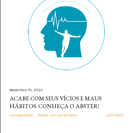
g
e
n
s
dezembro 10, 2024
ACABE COM SEUS VÍCIOS E MAUS
HÁBITOS: CONHEÇA O ABSTER!
Compartilhar
Postar um comentário
LEIA MAIS