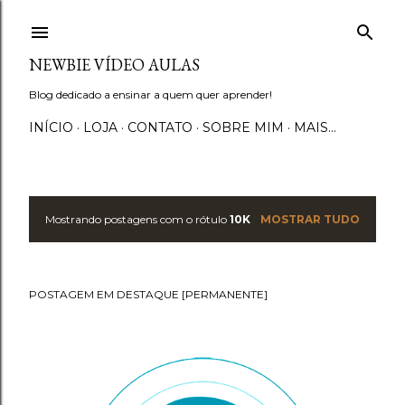
Pular para o conteúdo principal
NEWBIE VÍDEO AULAS
Blog dedicado a ensinar a quem quer aprender!
INÍCIO
LOJA
CONTATO
SOBRE MIM
MAIS…
Mostrando postagens com o rótulo
10K
MOSTRAR TUDO
P
o
POSTAGEM EM DESTAQUE [PERMANENTE]
s
t
a