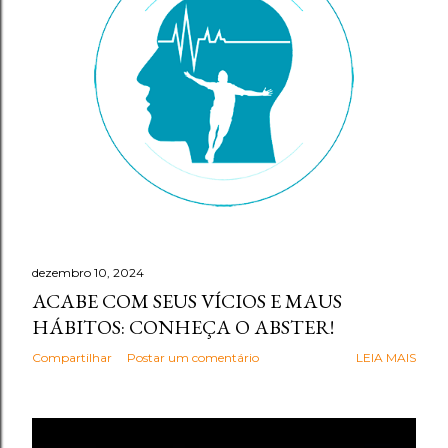
g
e
n
s
dezembro 10, 2024
ACABE COM SEUS VÍCIOS E MAUS
HÁBITOS: CONHEÇA O ABSTER!
Compartilhar
Postar um comentário
LEIA MAIS