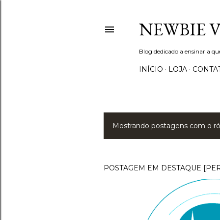
NEWBIE 
Blog dedicado a ensinar a q
INÍCIO
LOJA
CONTA
Mostrando postagens com o r
P
o
s
POSTAGEM EM DESTAQUE [PE
t
a