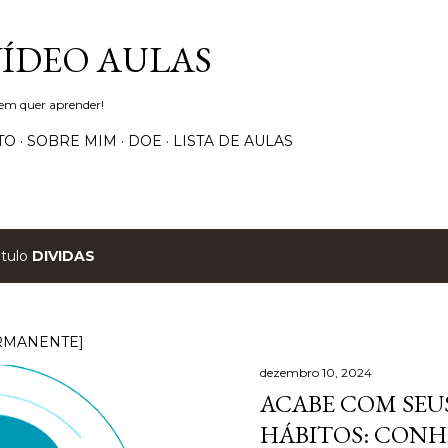
Pular para o conteúdo principal
VÍDEO AULAS
uem quer aprender!
TO
SOBRE MIM
DOE
LISTA DE AULAS
ótulo
DIVIDAS
RMANENTE]
dezembro 10, 2024
ACABE COM SEUS
HÁBITOS: CONH