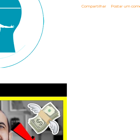
Compartilhar
Postar um come