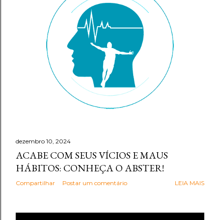
g
e
n
s
dezembro 10, 2024
ACABE COM SEUS VÍCIOS E MAUS
HÁBITOS: CONHEÇA O ABSTER!
Compartilhar
Postar um comentário
LEIA MAIS