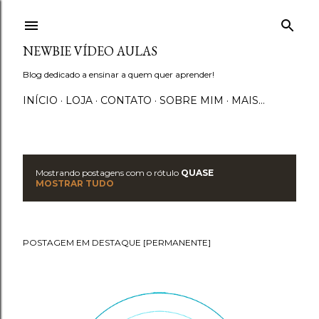
Pular para o conteúdo principal
NEWBIE VÍDEO AULAS
Blog dedicado a ensinar a quem quer aprender!
INÍCIO
LOJA
CONTATO
SOBRE MIM
MAIS…
Mostrando postagens com o rótulo
QUASE
P
MOSTRAR TUDO
o
s
POSTAGEM EM DESTAQUE [PERMANENTE]
t
a