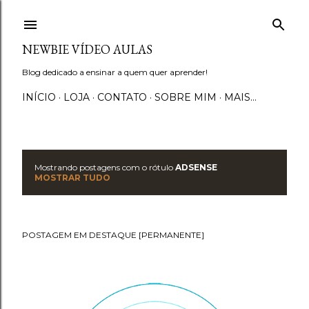
Pular para o conteúdo principal
NEWBIE VÍDEO AULAS
Blog dedicado a ensinar a quem quer aprender!
INÍCIO
LOJA
CONTATO
SOBRE MIM
MAIS…
Mostrando postagens com o rótulo
ADSENSE
P
MOSTRAR TUDO
o
s
POSTAGEM EM DESTAQUE [PERMANENTE]
t
a