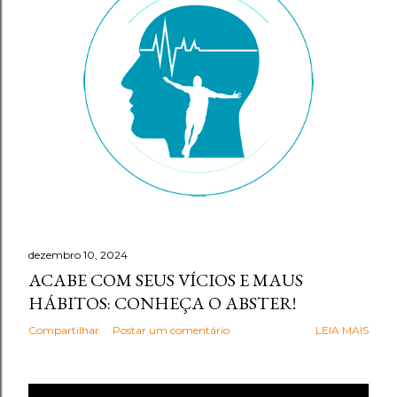
g
e
n
s
dezembro 10, 2024
ACABE COM SEUS VÍCIOS E MAUS
HÁBITOS: CONHEÇA O ABSTER!
Compartilhar
Postar um comentário
LEIA MAIS