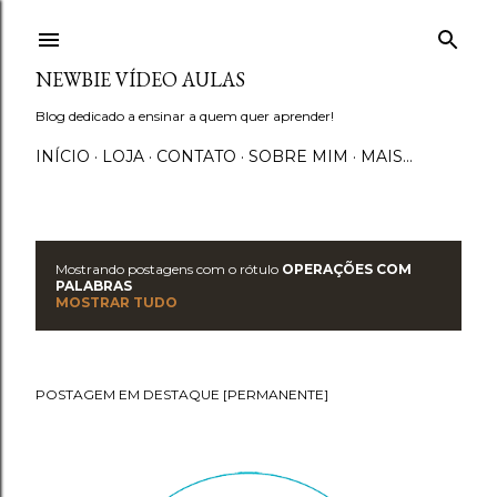
Pular para o conteúdo principal
NEWBIE VÍDEO AULAS
Blog dedicado a ensinar a quem quer aprender!
INÍCIO
LOJA
CONTATO
SOBRE MIM
MAIS…
Mostrando postagens com o rótulo
OPERAÇÕES COM
P
PALABRAS
MOSTRAR TUDO
o
s
POSTAGEM EM DESTAQUE [PERMANENTE]
t
a