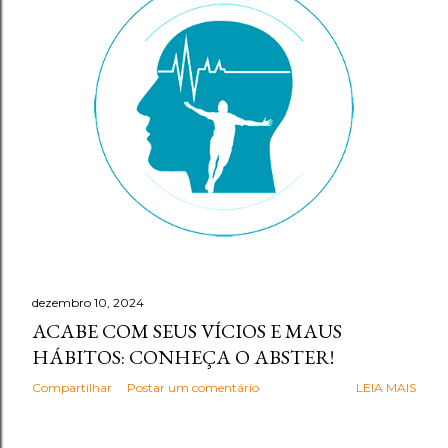
g
e
n
s
dezembro 10, 2024
ACABE COM SEUS VÍCIOS E MAUS
HÁBITOS: CONHEÇA O ABSTER!
Compartilhar
Postar um comentário
LEIA MAIS