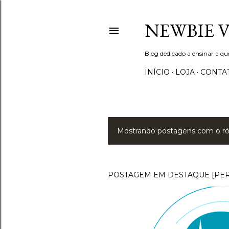
NEWBIE 
Blog dedicado a ensinar a q
INÍCIO
LOJA
CONTA
Mostrando postagens com o r
P
o
s
POSTAGEM EM DESTAQUE [PE
t
a