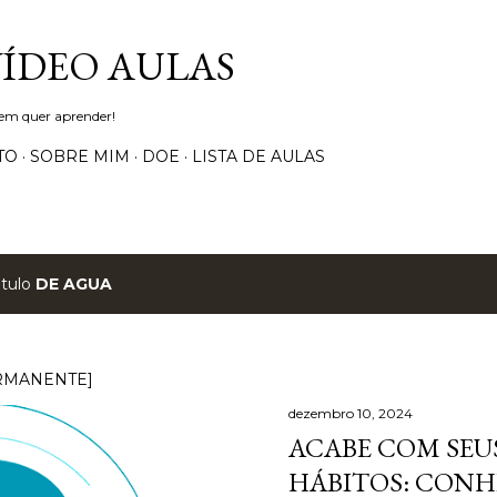
Pular para o conteúdo principal
VÍDEO AULAS
uem quer aprender!
TO
SOBRE MIM
DOE
LISTA DE AULAS
ótulo
DE AGUA
RMANENTE]
dezembro 10, 2024
ACABE COM SEUS
HÁBITOS: CONH