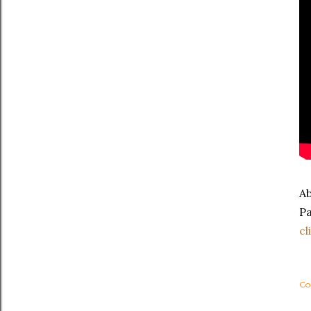
Ab
Pa
cl
Co