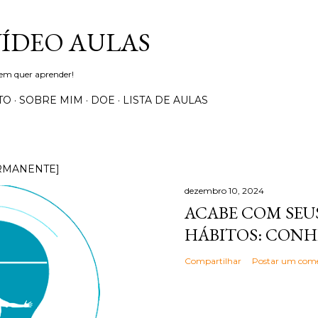
Pular para o conteúdo principal
VÍDEO AULAS
uem quer aprender!
TO
SOBRE MIM
DOE
LISTA DE AULAS
RMANENTE]
dezembro 10, 2024
ACABE COM SEUS
HÁBITOS: CONH
Compartilhar
Postar um come