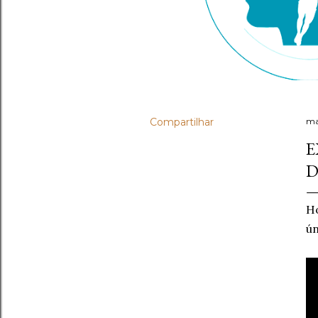
Compartilhar
ma
E
D
Ho
ún