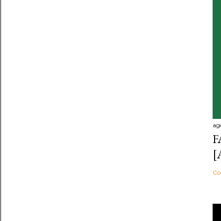
ag
F
[
Co