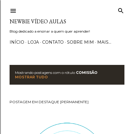
Pular para o conteúdo principal
NEWBIE VÍDEO AULAS
Blog dedicado a ensinar a quem quer aprender!
INÍCIO
LOJA
CONTATO
SOBRE MIM
MAIS…
Mostrando postagens com o rótulo
COMISSÃO
P
MOSTRAR TUDO
o
s
POSTAGEM EM DESTAQUE [PERMANENTE]
t
a