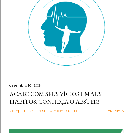
g
e
n
s
dezembro 10, 2024
ACABE COM SEUS VÍCIOS E MAUS
HÁBITOS: CONHEÇA O ABSTER!
Compartilhar
Postar um comentário
LEIA MAIS