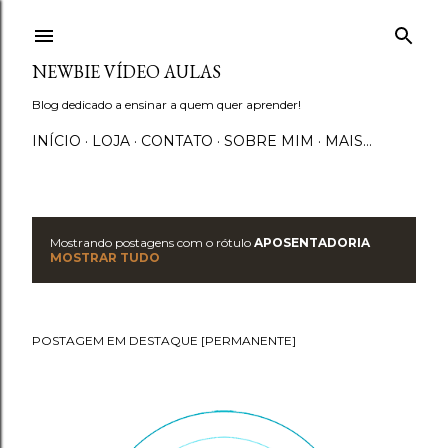
Pular para o conteúdo principal
NEWBIE VÍDEO AULAS
Blog dedicado a ensinar a quem quer aprender!
INÍCIO
LOJA
CONTATO
SOBRE MIM
MAIS…
Mostrando postagens com o rótulo
APOSENTADORIA
P
MOSTRAR TUDO
o
s
POSTAGEM EM DESTAQUE [PERMANENTE]
t
a