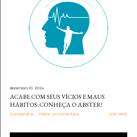
g
e
n
s
dezembro 10, 2024
ACABE COM SEUS VÍCIOS E MAUS
HÁBITOS: CONHEÇA O ABSTER!
Compartilhar
Postar um comentário
LEIA MAIS