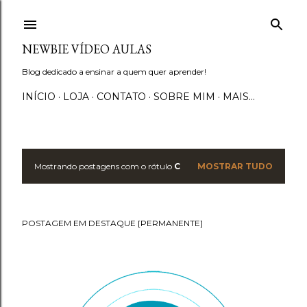
Pular para o conteúdo principal
NEWBIE VÍDEO AULAS
Blog dedicado a ensinar a quem quer aprender!
INÍCIO
LOJA
CONTATO
SOBRE MIM
MAIS…
Mostrando postagens com o rótulo
C
MOSTRAR TUDO
P
o
POSTAGEM EM DESTAQUE [PERMANENTE]
s
t
a