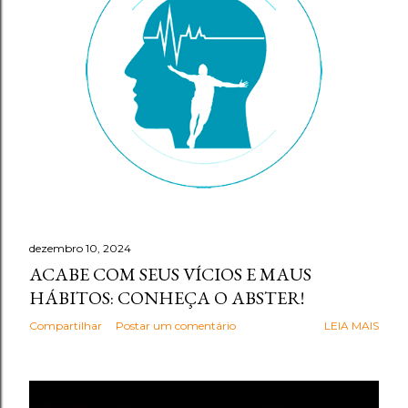
g
e
n
s
dezembro 10, 2024
ACABE COM SEUS VÍCIOS E MAUS
HÁBITOS: CONHEÇA O ABSTER!
Compartilhar
Postar um comentário
LEIA MAIS