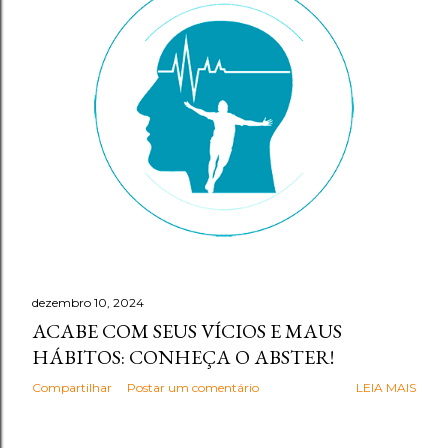
g
e
n
s
dezembro 10, 2024
ACABE COM SEUS VÍCIOS E MAUS
HÁBITOS: CONHEÇA O ABSTER!
Compartilhar
Postar um comentário
LEIA MAIS