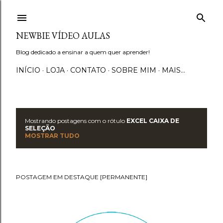
Pular para o conteúdo principal
NEWBIE VÍDEO AULAS
Blog dedicado a ensinar a quem quer aprender!
INÍCIO
LOJA
CONTATO
SOBRE MIM
MAIS…
Mostrando postagens com o rótulo
EXCEL CAIXA DE
P
SELEÇÃO
MOSTRAR TUDO
o
s
POSTAGEM EM DESTAQUE [PERMANENTE]
t
a