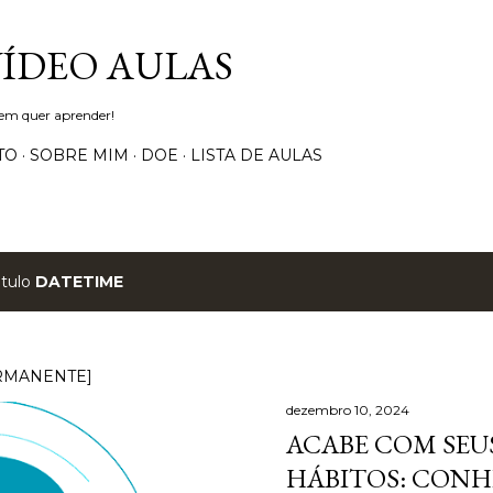
Pular para o conteúdo principal
VÍDEO AULAS
uem quer aprender!
TO
SOBRE MIM
DOE
LISTA DE AULAS
ótulo
DATETIME
RMANENTE]
dezembro 10, 2024
ACABE COM SEUS
HÁBITOS: CONH