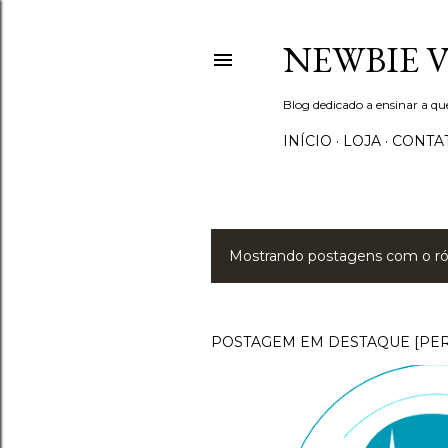
NEWBIE 
Blog dedicado a ensinar a q
INÍCIO
LOJA
CONTA
Mostrando postagens com o r
P
o
s
POSTAGEM EM DESTAQUE [PE
t
a