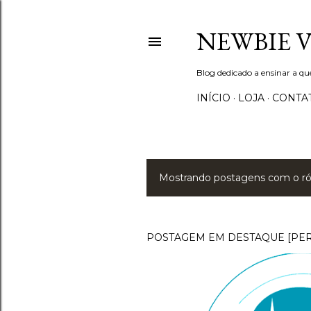
NEWBIE 
Blog dedicado a ensinar a q
INÍCIO
LOJA
CONTA
Mostrando postagens com o r
P
o
s
POSTAGEM EM DESTAQUE [PE
t
a