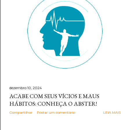
g
e
n
s
dezembro 10, 2024
ACABE COM SEUS VÍCIOS E MAUS
HÁBITOS: CONHEÇA O ABSTER!
Compartilhar
Postar um comentário
LEIA MAIS