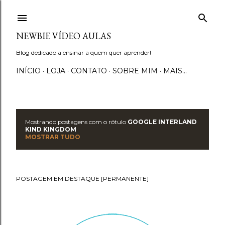
Pular para o conteúdo principal
NEWBIE VÍDEO AULAS
Blog dedicado a ensinar a quem quer aprender!
INÍCIO
LOJA
CONTATO
SOBRE MIM
MAIS…
Mostrando postagens com o rótulo
GOOGLE INTERLAND
P
KIND KINGDOM
MOSTRAR TUDO
o
s
POSTAGEM EM DESTAQUE [PERMANENTE]
t
a