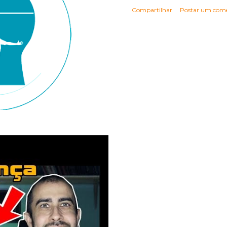
Compartilhar
Postar um come