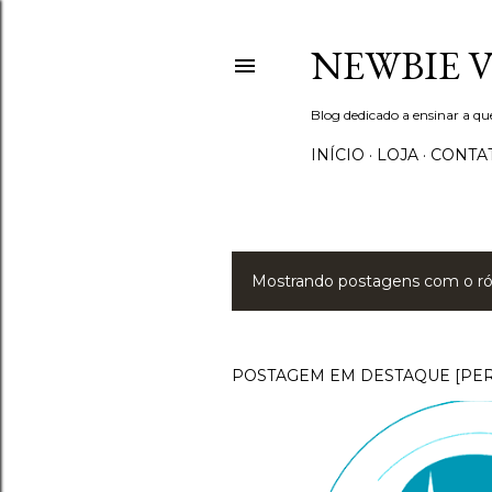
NEWBIE 
Blog dedicado a ensinar a q
INÍCIO
LOJA
CONTA
Mostrando postagens com o r
P
o
s
POSTAGEM EM DESTAQUE [PE
t
a