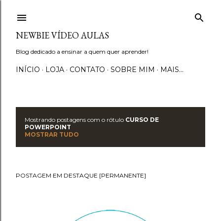
Pular para o conteúdo principal
NEWBIE VÍDEO AULAS
Blog dedicado a ensinar a quem quer aprender!
INÍCIO
LOJA
CONTATO
SOBRE MIM
MAIS…
Mostrando postagens com o rótulo
CURSO DE
P
POWERPOINT
MOSTRAR TUDO
o
s
POSTAGEM EM DESTAQUE [PERMANENTE]
t
a