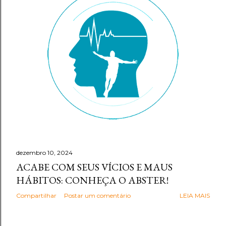
g
e
n
s
dezembro 10, 2024
ACABE COM SEUS VÍCIOS E MAUS
HÁBITOS: CONHEÇA O ABSTER!
Compartilhar
Postar um comentário
LEIA MAIS