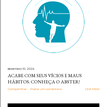
g
e
n
s
dezembro 10, 2024
ACABE COM SEUS VÍCIOS E MAUS
HÁBITOS: CONHEÇA O ABSTER!
Compartilhar
Postar um comentário
LEIA MAIS