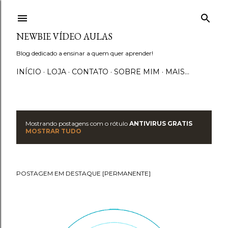
Pular para o conteúdo principal
NEWBIE VÍDEO AULAS
Blog dedicado a ensinar a quem quer aprender!
INÍCIO
LOJA
CONTATO
SOBRE MIM
MAIS…
Mostrando postagens com o rótulo
ANTIVIRUS GRATIS
P
MOSTRAR TUDO
o
s
POSTAGEM EM DESTAQUE [PERMANENTE]
t
a