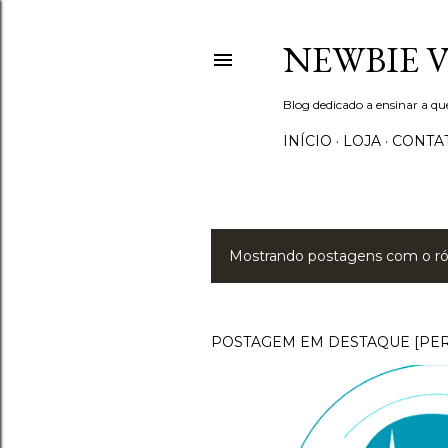
NEWBIE 
Blog dedicado a ensinar a q
INÍCIO
LOJA
CONTA
Mostrando postagens com o r
P
o
s
POSTAGEM EM DESTAQUE [PE
t
a