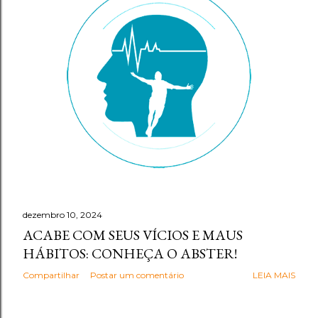
g
e
n
s
dezembro 10, 2024
ACABE COM SEUS VÍCIOS E MAUS
HÁBITOS: CONHEÇA O ABSTER!
Compartilhar
Postar um comentário
LEIA MAIS