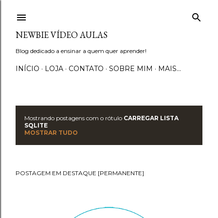
Pular para o conteúdo principal
NEWBIE VÍDEO AULAS
Blog dedicado a ensinar a quem quer aprender!
INÍCIO
LOJA
CONTATO
SOBRE MIM
MAIS…
Mostrando postagens com o rótulo
CARREGAR LISTA
P
SQLITE
MOSTRAR TUDO
o
s
POSTAGEM EM DESTAQUE [PERMANENTE]
t
a