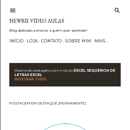
Pular para o conteúdo principal
NEWBIE VÍDEO AULAS
Blog dedicado a ensinar a quem quer aprender!
INÍCIO
LOJA
CONTATO
SOBRE MIM
MAIS…
Mostrando postagens com o rótulo
EXCEL SEQUENCIA DE
P
LETRAS EXCEL
MOSTRAR TUDO
o
s
POSTAGEM EM DESTAQUE [PERMANENTE]
t
a