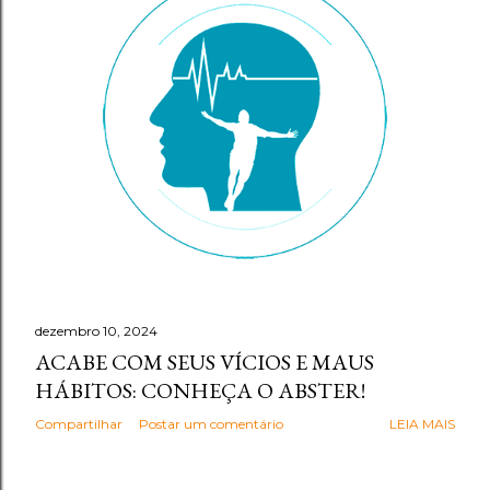
g
e
n
s
dezembro 10, 2024
ACABE COM SEUS VÍCIOS E MAUS
HÁBITOS: CONHEÇA O ABSTER!
Compartilhar
Postar um comentário
LEIA MAIS