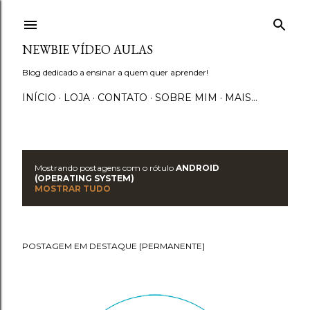
Pular para o conteúdo principal
NEWBIE VÍDEO AULAS
Blog dedicado a ensinar a quem quer aprender!
INÍCIO
LOJA
CONTATO
SOBRE MIM
MAIS…
Mostrando postagens com o rótulo
ANDROID
P
(OPERATING SYSTEM)
MOSTRAR TUDO
o
s
POSTAGEM EM DESTAQUE [PERMANENTE]
t
a