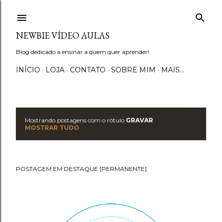
Pular para o conteúdo principal
NEWBIE VÍDEO AULAS
Blog dedicado a ensinar a quem quer aprender!
INÍCIO
LOJA
CONTATO
SOBRE MIM
MAIS…
Mostrando postagens com o rótulo
GRAVAR
P
MOSTRAR TUDO
o
s
POSTAGEM EM DESTAQUE [PERMANENTE]
t
a