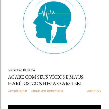
g
e
n
s
dezembro 10, 2024
ACABE COM SEUS VÍCIOS E MAUS
HÁBITOS: CONHEÇA O ABSTER!
Compartilhar
Postar um comentário
LEIA MAIS