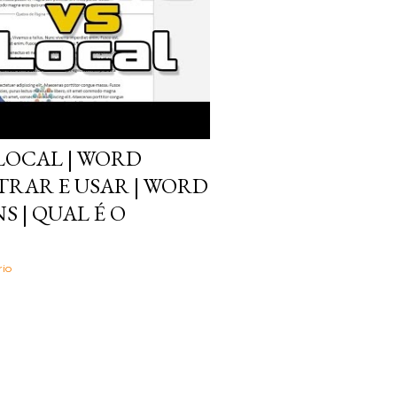
LOCAL | WORD
RAR E USAR | WORD
S | QUAL É O
io