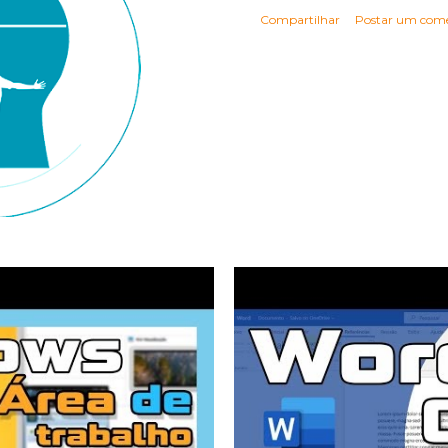
Compartilhar
Postar um come