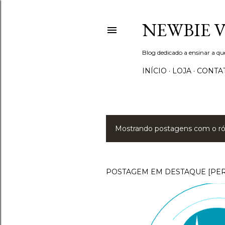
NEWBIE 
Blog dedicado a ensinar a q
INÍCIO
LOJA
CONTA
Mostrando postagens com o r
P
o
s
POSTAGEM EM DESTAQUE [PE
t
a