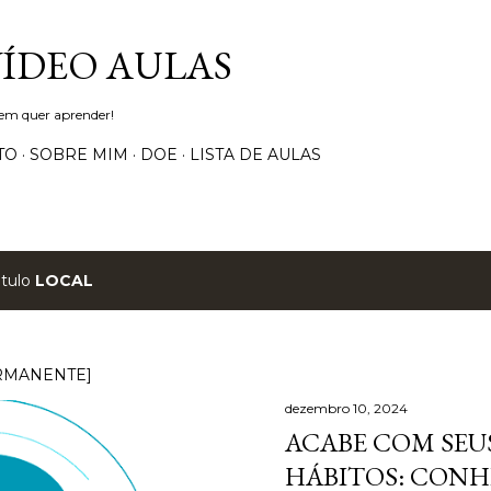
Pular para o conteúdo principal
VÍDEO AULAS
uem quer aprender!
TO
SOBRE MIM
DOE
LISTA DE AULAS
ótulo
LOCAL
RMANENTE]
dezembro 10, 2024
ACABE COM SEUS
HÁBITOS: CONH