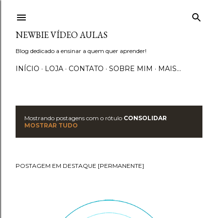
Pular para o conteúdo principal
NEWBIE VÍDEO AULAS
Blog dedicado a ensinar a quem quer aprender!
INÍCIO
LOJA
CONTATO
SOBRE MIM
MAIS…
Mostrando postagens com o rótulo
CONSOLIDAR
P
MOSTRAR TUDO
o
s
POSTAGEM EM DESTAQUE [PERMANENTE]
t
a