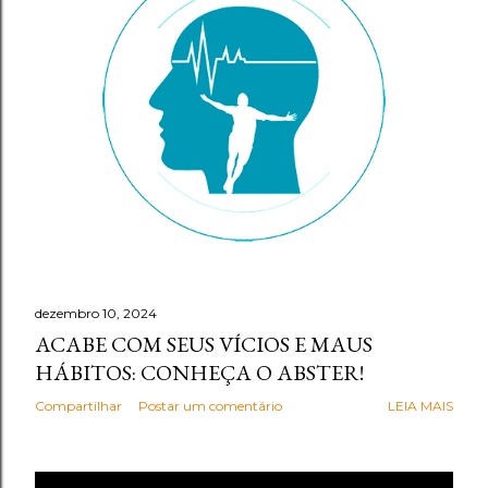
g
e
n
s
dezembro 10, 2024
ACABE COM SEUS VÍCIOS E MAUS
HÁBITOS: CONHEÇA O ABSTER!
Compartilhar
Postar um comentário
LEIA MAIS