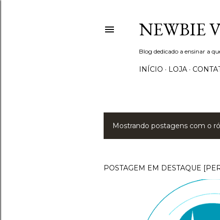
NEWBIE 
Blog dedicado a ensinar a q
INÍCIO
LOJA
CONTA
Mostrando postagens com o r
P
o
s
POSTAGEM EM DESTAQUE [PE
t
a