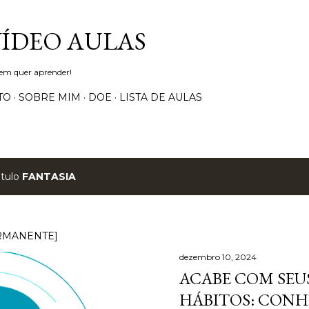
Pular para o conteúdo principal
VÍDEO AULAS
uem quer aprender!
TO
SOBRE MIM
DOE
LISTA DE AULAS
ótulo
FANTASIA
RMANENTE]
dezembro 10, 2024
ACABE COM SEUS
HÁBITOS: CONH